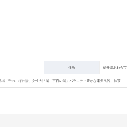
住所
福井県あわら市舟
大浴場「千のこぼれ湯」女性大浴場「百百の湯」バラエティ豊かな露天風呂。抹茶