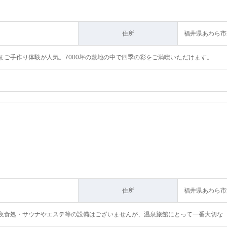
住所
福井県あわら市舟
まご手作り体験が人気。7000坪の敷地の中で四季の彩をご満喫いただけます。
住所
福井県あわら市温
夜食処・サウナやエステ等の設備はございませんが、温泉旅館にとって一番大切な