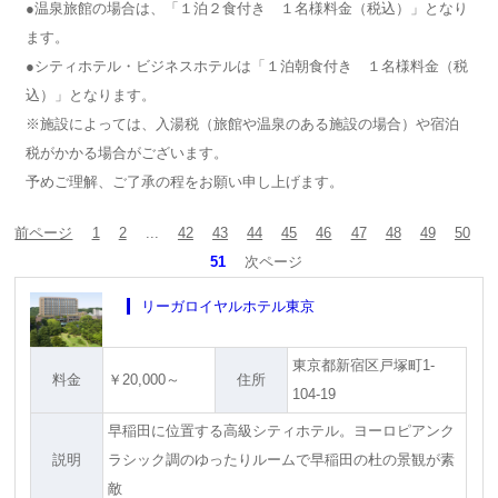
●温泉旅館の場合は、「１泊２食付き １名様料金（税込）」となり
ます。
●シティホテル・ビジネスホテルは「１泊朝食付き １名様料金（税
込）」となります。
※施設によっては、入湯税（旅館や温泉のある施設の場合）や宿泊
税がかかる場合がございます。
予めご理解、ご了承の程をお願い申し上げます。
前ページ
1
2
...
42
43
44
45
46
47
48
49
50
51
次ページ
リーガロイヤルホテル東京
東京都新宿区戸塚町1-
料金
￥20,000～
住所
104-19
早稲田に位置する高級シティホテル。ヨーロピアンク
説明
ラシック調のゆったりルームで早稲田の杜の景観が素
敵