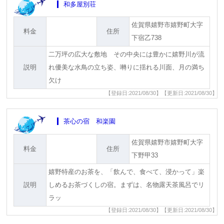
和多屋別荘
佐賀県嬉野市嬉野町大字
料金
住所
下宿乙738
二万坪の広大な敷地 その中央には豊かに嬉野川が流
説明
れ優美な水鳥の立ち姿、囀りに揺れる川面、月の満ち
欠け
【登録日:2021/08/30】【更新日:2021/08/30】
茶心の宿 和楽園
佐賀県嬉野市嬉野町大字
料金
住所
下野甲33
嬉野特産のお茶を、「飲んで、食べて、浸かって」楽
説明
しめるお茶づくしの宿。まずは、名物露天茶風呂でリ
ラッ
【登録日:2021/08/30】【更新日:2021/08/30】