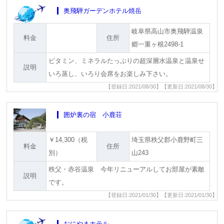
奥飛騨ガーデンホテル焼岳
岐阜県高山市奥飛騨温泉
料金
住所
郷一重ヶ根2498-1
ビタミン、ミネラルたっぷりの超深層水温泉と温泉せ
説明
いろ蒸し、いろり会席をお楽しみ下さい。
【登録日:2021/08/30】【更新日:2021/08/30】
囲炉裏の宿 小鹿荘
￥14,300（税
埼玉県秩父郡小鹿野町三
料金
住所
別）
山243
秩父・赤谷温泉 今年リニューアルしてお部屋が素敵
説明
です。
【登録日:2021/01/30】【更新日:2021/01/30】
おにやまホテル