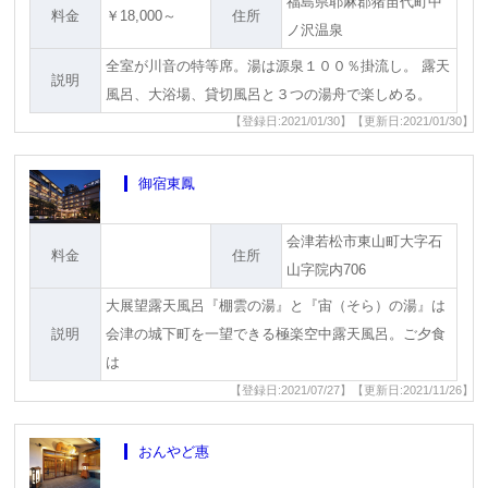
福島県耶麻郡猪苗代町中
料金
￥18,000～
住所
ノ沢温泉
全室が川音の特等席。湯は源泉１００％掛流し。 露天
説明
風呂、大浴場、貸切風呂と３つの湯舟で楽しめる。
【登録日:2021/01/30】【更新日:2021/01/30】
御宿東鳳
会津若松市東山町大字石
料金
住所
山字院内706
大展望露天風呂『棚雲の湯』と『宙（そら）の湯』は
説明
会津の城下町を一望できる極楽空中露天風呂。ご夕食
は
【登録日:2021/07/27】【更新日:2021/11/26】
おんやど惠