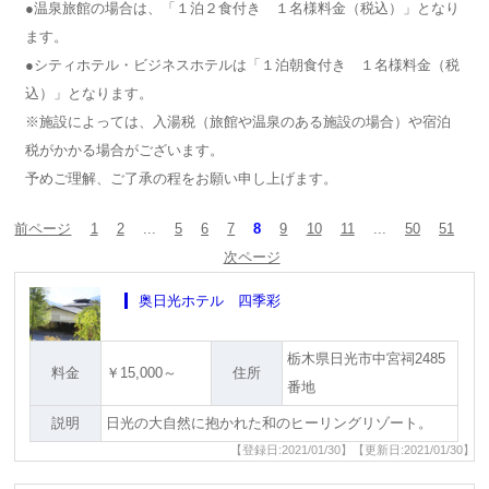
●温泉旅館の場合は、「１泊２食付き １名様料金（税込）」となり
ます。
●シティホテル・ビジネスホテルは「１泊朝食付き １名様料金（税
込）」となります。
※施設によっては、入湯税（旅館や温泉のある施設の場合）や宿泊
税がかかる場合がございます。
予めご理解、ご了承の程をお願い申し上げます。
前ページ
1
2
...
5
6
7
8
9
10
11
...
50
51
次ページ
奥日光ホテル 四季彩
栃木県日光市中宮祠2485
料金
￥15,000～
住所
番地
説明
日光の大自然に抱かれた和のヒーリングリゾート。
【登録日:2021/01/30】【更新日:2021/01/30】