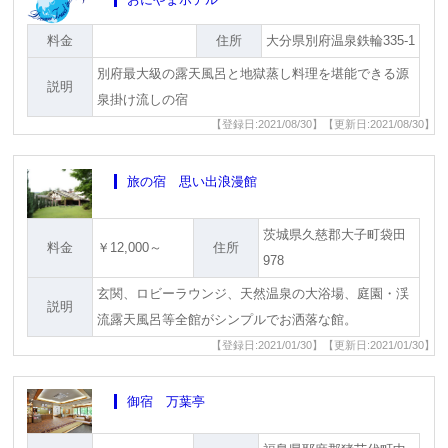
料金
住所
大分県別府温泉鉄輪335-1
別府最大級の露天風呂と地獄蒸し料理を堪能できる源
説明
泉掛け流しの宿
【登録日:2021/08/30】【更新日:2021/08/30】
旅の宿 思い出浪漫館
茨城県久慈郡大子町袋田
料金
￥12,000～
住所
978
玄関、ロビーラウンジ、天然温泉の大浴場、庭園・渓
説明
流露天風呂等全館がシンプルでお洒落な館。
【登録日:2021/01/30】【更新日:2021/01/30】
御宿 万葉亭