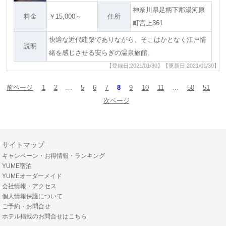
神奈川県足柄下郡湯河原
料金
￥15,000～
住所
町宮上361
快適な近代建築でありながら、そこはかとなく江戸情
説明
緒を感じさせる安らぎの温泉旅館。
【登録日:2021/01/30】【更新日:2021/01/30】
前ページ
1
2
...
5
6
7
8
9
10
11
...
50
51
次ページ
サイトマップ
キャンペーン・お得情報・ランキング
YUME宿泊
YUMEオーダーメイド
会社情報・アクセス
個人情報保護について
ご予約・お問合せ
ホテル掲載のお問合せはこちら